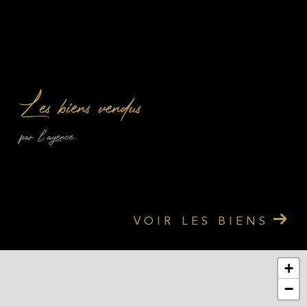
Les biens vendus
par l'agence
VOIR LES BIENS
+
−