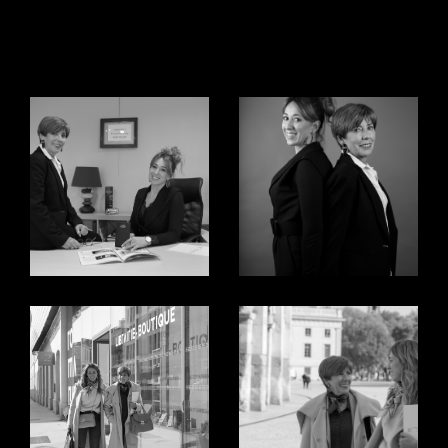
Explorez Nos Prestations
Immobilières
Transactions Immobilières
Chez Montaury Immobilier, nous comprenons que
chaque
transaction immobilière à Nîmes
est un
moment décisif. Que vous cherchiez à acquérir une
propriété pour votre famille ou à investir dans un
ach
at de maison à Nîmes
ou un
achat d'appartement à
Nîmes
, nous vous offrons une gamme de biens triés
sur le volet. Notre agence met un point d’honneur à
proposer des propriétés qui allient standing et
opportunités uniques. Grâce à notre connaissance
approfondie du marché local et à notre réseau, nous