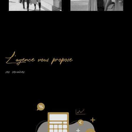
garantissons un accompagnement sur-mesure et
adapté à vos besoins.
Estimation Immobilière
Une
est la clé d’une transaction
bonne estimation
réussie. Chez Montaury Immobilier, nous offrons des
L'agence vous propose
et transparentes de votre
estimations précises
bien
à Nîmes et ses environs. Nos experts
immobilier
prennent en compte chaque détail pour vous offrir un
ses services
service rapide et professionnel. Que vous envisagiez
de vendre ou de louer, notre objectif est de
maximiser la valeur de votre propriété tout en vous
assurant un processus fluide et sécurisé.
Contactez-nous
Pour toute question ou demande spécifique, notre