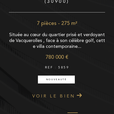
(30900)
7 pièces - 169 m²
oyant
Nichée au calme d’une impasse, à seulement
 cett
quelques minutes à pied du centre-ville, cette
maison de caractère des...
624 000 €
REF : 5868
COUP DE COEUR
VOIR LE BIEN