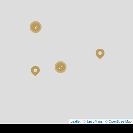
2
54
Leaflet
|
©
Maps
|
© OpenStreetMap
Jawg