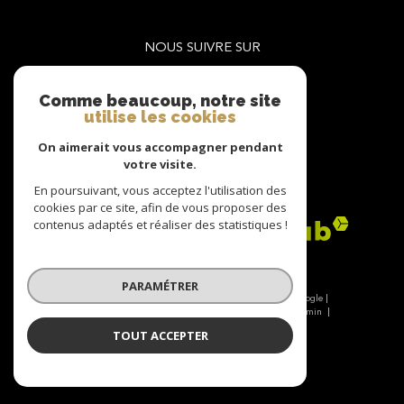
NOUS SUIVRE SUR
Comme beaucoup, notre site
utilise les cookies
On aimerait vous accompagner pendant
votre visite.
ADHÉRENTS
En poursuivant, vous acceptez l'utilisation des
cookies par ce site, afin de vous proposer des
contenus adaptés et réaliser des statistiques !
PARAMÉTRER
© 2026 | Tous droits réservés | Traduction powered by Google |
Nos honoraires
Plan du site
Mentions légales
Admin
Nos liens
Politique RGPD
Cookies
TOUT ACCEPTER