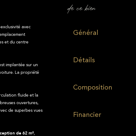
de ce bien
clusivité avec
Général
 emplacement
es et du centre
Détails
est implantée sur un
voiture. La propriété
Composition
culation fluide et la
breuses ouvertures,
, avec de superbes vues
Financier
,
éception de 62 m²