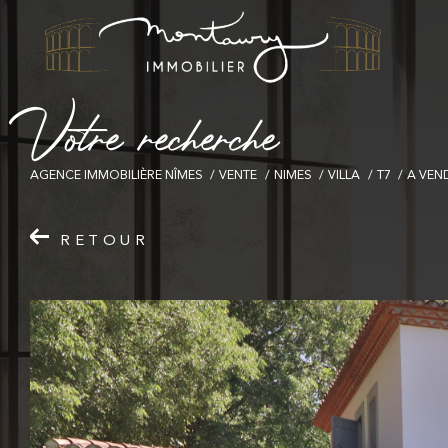
V
o
t
r
e
r
e
c
h
e
r
c
h
e
AGENCE IMMOBILIÈRE NÎMES
VENTE
NIMES
VILLA
T7
A VEN
RETOUR