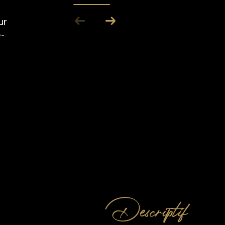
ur
-
descriptif