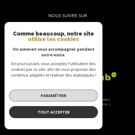
NOUS SUIVRE SUR
Comme beaucoup, notre site
utilise les cookies
On aimerait vous accompagner pendant
votre visite.
ADHÉRENTS
En poursuivant, vous acceptez l'utilisation des
cookies par ce site, afin de vous proposer des
contenus adaptés et réaliser des statistiques !
PARAMÉTRER
© 2026 | Tous droits réservés | Traduction powered by Google |
Nos honoraires
Plan du site
Mentions légales
Admin
Nos liens
Politique RGPD
Cookies
TOUT ACCEPTER