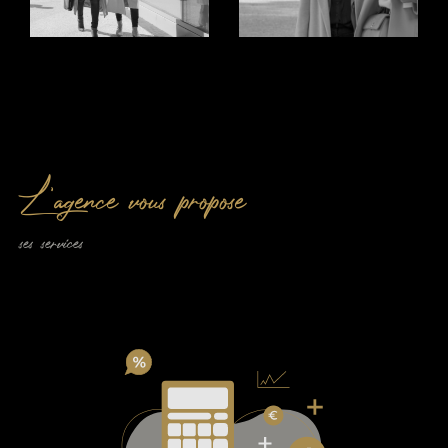
garantissons un accompagnement sur-mesure et
adapté à vos besoins.
Estimation Immobilière
Une
est la clé d’une transaction
bonne estimation
réussie. Chez Montaury Immobilier, nous offrons des
L'agence vous propose
et transparentes de votre
estimations précises
bien
à Nîmes et ses environs. Nos experts
immobilier
prennent en compte chaque détail pour vous offrir un
ses services
service rapide et professionnel. Que vous envisagiez
de vendre ou de louer, notre objectif est de
maximiser la valeur de votre propriété tout en vous
assurant un processus fluide et sécurisé.
Contactez-nous
Pour toute question ou demande spécifique, notre