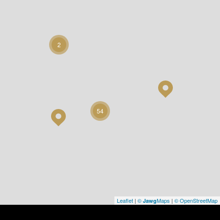
2
54
Leaflet
|
©
Maps
|
© OpenStreetMap
Jawg