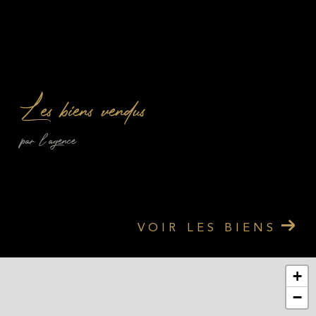
Les biens vendus
par l'agence
VOIR LES BIENS
+
−