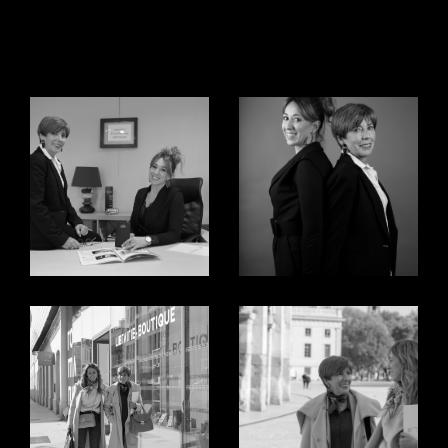
Explorez Nos Prestations
Immobilières
Transactions Immobilières
Chez Montaury Immobilier, nous comprenons que
chaque
transaction immobilière à Nîmes
est un
moment décisif. Que vous cherchiez à acquérir une
propriété pour votre famille ou à investir dans un
ach
at de maison à Nîmes
ou un
achat d'appartement à
Nîmes
, nous vous offrons une gamme de biens triés
sur le volet. Notre agence met un point d’honneur à
proposer des propriétés qui allient standing et
opportunités uniques. Grâce à notre connaissance
approfondie du marché local et à notre réseau, nous