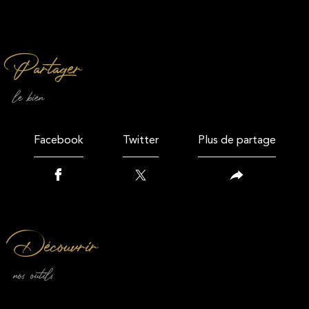
partager
le bien
Facebook
Twitter
Plus de partage
découvrir
nos outils