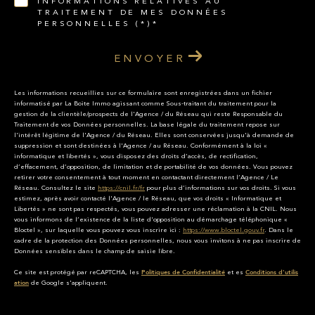
INFORMATIONS RELATIVES AU
TRAITEMENT DE MES DONNÉES
PERSONNELLES (*)*
ENVOYER
Les informations recueillies sur ce formulaire sont enregistrées dans un fichier
informatisé par La Boite Immo agissant comme Sous-traitant du traitement pour la
gestion de la clientèle/prospects de l'Agence / du Réseau qui reste Responsable du
Traitement de vos Données personnelles. La base légale du traitement repose sur
l'intérêt légitime de l'Agence / du Réseau. Elles sont conservées jusqu'à demande de
suppression et sont destinées à l'Agence / au Réseau. Conformément à la loi «
informatique et libertés », vous disposez des droits d’accès, de rectification,
d’effacement, d’opposition, de limitation et de portabilité de vos données. Vous pouvez
retirer votre consentement à tout moment en contactant directement l’Agence / Le
Réseau. Consultez le site
https://cnil.fr/fr
pour plus d’informations sur vos droits. Si vous
estimez, après avoir contacté l'Agence / le Réseau, que vos droits « Informatique et
Libertés » ne sont pas respectés, vous pouvez adresser une réclamation à la CNIL. Nous
vous informons de l’existence de la liste d'opposition au démarchage téléphonique «
Bloctel », sur laquelle vous pouvez vous inscrire ici :
https://www.bloctel.gouv.fr
. Dans le
cadre de la protection des Données personnelles, nous vous invitons à ne pas inscrire de
Données sensibles dans le champ de saisie libre.
Ce site est protégé par reCAPTCHA, les
et es
Politiques de Confidentialité
Conditions d'utilis
de Google s'appliquent.
ation