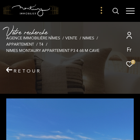
V
o
t
r
e
r
e
c
h
e
r
c
h
e
AGENCE IMMOBILIÈRE NÎMES
VENTE
NIMES
APPARTEMENT
T4
Fr
NIMES MONTAURY APPARTEMENT P3 4 68 M CAVE
0
RETOUR