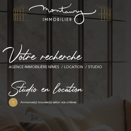
V
o
t
r
e
r
e
c
h
e
r
c
h
e
AGENCE IMMOBILIÈRE NÎMES
LOCATION
STUDIO
Studio en location
1
Annonce(s) trouvée(s) selon vos critères