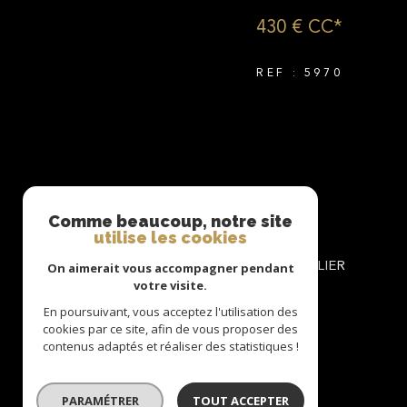
430 €
CC*
REF : 5970
Comme beaucoup, notre site
utilise les cookies
AGENCE MONTAURY IMMOBILIER
On aimerait vous accompagner pendant
votre visite.
04 66 04 29 60
En poursuivant, vous acceptez l'utilisation des
contact@montaury-immobilier.com
cookies par ce site, afin de vous proposer des
contenus adaptés et réaliser des statistiques !
60 avenue Georges Pompidou
30900
Nîmes
PARAMÉTRER
TOUT ACCEPTER